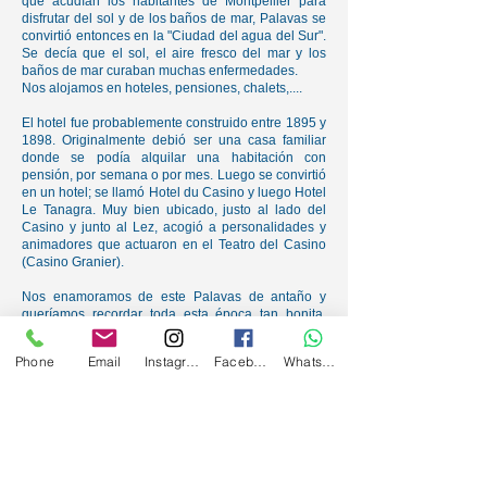
que acudían los habitantes de Montpellier para
disfrutar del sol y de los baños de mar, Palavas se
convirtió entonces en la "Ciudad del agua del Sur".
Se decía que el sol, el aire fresco del mar y los
baños de mar curaban muchas enfermedades.
Nos alojamos en hoteles, pensiones, chalets,....
El hotel fue probablemente construido entre 1895 y
1898. Originalmente debió ser una casa familiar
donde se podía alquilar una habitación con
pensión, por semana o por mes. Luego se convirtió
en un hotel; se llamó Hotel du Casino y luego Hotel
Le Tanagra. Muy bien ubicado, justo al lado del
Casino y junto al Lez, acogió a personalidades y
animadores que actuaron en el Teatro del Casino
(Casino Granier).
Nos enamoramos de este Palavas de antaño y
queríamos recordar toda esta época tan bonita.
Rendimos homenaje a todos los nadadores que
vinieron a Palavas-les-Flots, ¡esperamos que
Phone
Email
Instagram
Facebook
WhatsApp
compartan nuestro guiño!
Hotel Le Petit Baigneur
2 rue Saint-Louis
34250 Palavas-les-Flots
04 67 68 00 16