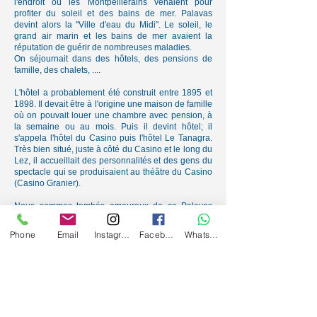
l'endroit où les Montpelliérains venaient pour
profiter du soleil et des bains de mer. Palavas
devint alors la "Ville d'eau du Midi". Le soleil, le
grand air marin et les bains de mer avaient la
réputation de guérir de nombreuses maladies.
On séjournait dans des hôtels, des pensions de
famille, des chalets, ....
L'hôtel a probablement été construit entre 1895 et
1898. Il devait être à l'origine une maison de famille
où on pouvait louer une chambre avec pension, à
la semaine ou au mois. Puis il devint hôtel; il
s'appela l'hôtel du Casino puis l'hôtel Le Tanagra.
Très bien situé, juste à côté du Casino et le long du
Lez, il accueillait des personnalités et des gens du
spectacle qui se produisaient au théâtre du Casino
(Casino Granier).
Nous sommes tombés amoureux de ce Palavas
d'antan et nous avons voulu remémorer toute cette
belle époque. Nous rendons hommage à tous les
Phone
Email
Instagram
Facebook
WhatsApp
baigneuses et les baigneurs qui venaient à
Palavas-les-Flots, nous espérons que vous
partagerez notre clin d'œil !
Hôtel Le Petit Baigneur
2 rue Saint Louis
34250 Palavas les Flots
04 67 68 00 16